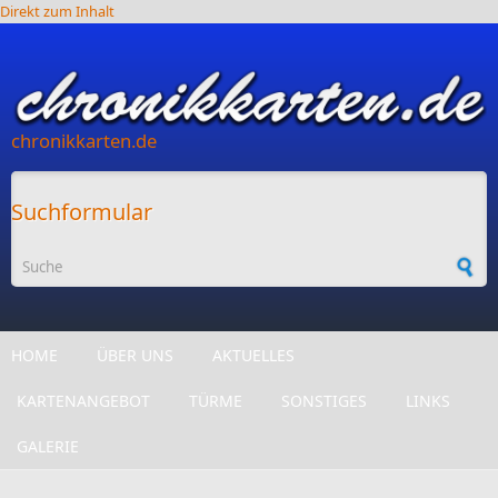
Direkt zum Inhalt
chronikkarten.de
Suchformular
HOME
ÜBER UNS
AKTUELLES
KARTENANGEBOT
TÜRME
SONSTIGES
LINKS
GALERIE