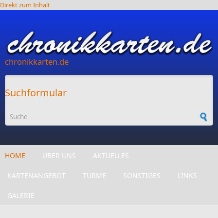
Direkt zum Inhalt
chronikkarten.de
Suchformular
HOME
ÜBER UNS
AKTUELLES
KARTENANGEBOT
TÜRME
SONSTIGES
LINKS
GALERIE