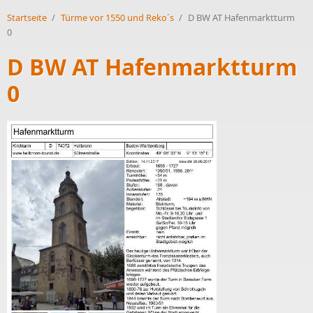
Startseite
/
Türme vor 1550 und Reko´s
/
D BW AT Hafenmarktturm
0
D BW AT Hafenmarktturm
0