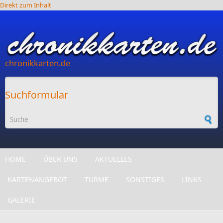
Direkt zum Inhalt
chronikkarten.de
Suchformular
HOME
ÜBER UNS
AKTUELLES
KARTENANGEBOT
TÜRME
SONSTIGES
LINKS
GALERIE