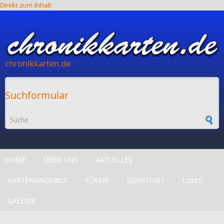
Direkt zum Inhalt
chronikkarten.de
Suchformular
HOME
ÜBER UNS
AKTUELLES
KARTENANGEBOT
TÜRME
SONSTIGES
LINKS
GALERIE