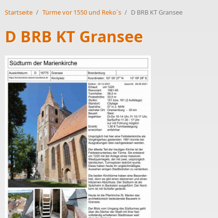
Startseite
/
Türme vor 1550 und Reko´s
/
D BRB KT Gransee
D BRB KT Gransee