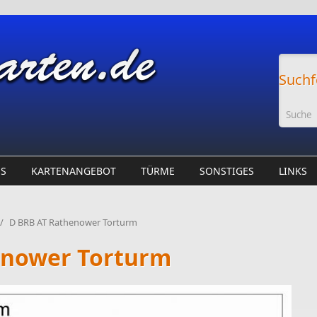
Suchf
ES
KARTENANGEBOT
TÜRME
SONSTIGES
LINKS
/
D BRB AT Rathenower Torturm
enower Torturm