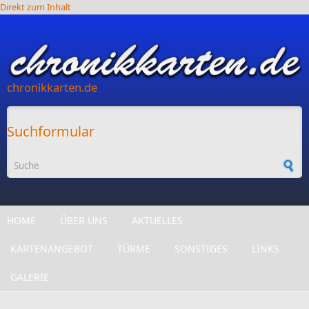
Direkt zum Inhalt
chronikkarten.de
Suchformular
HOME
ÜBER UNS
AKTUELLES
KARTENANGEBOT
TÜRME
SONSTIGES
LINKS
GALERIE