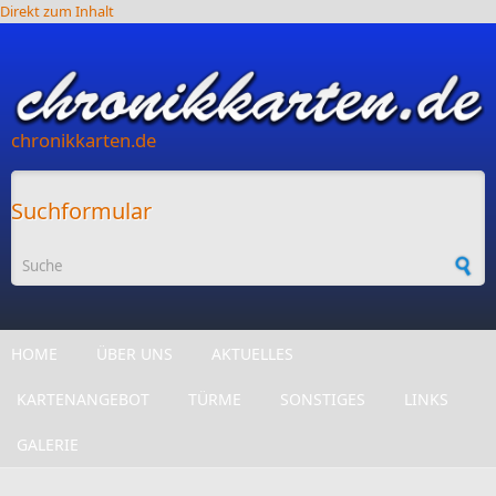
Direkt zum Inhalt
chronikkarten.de
Suchformular
HOME
ÜBER UNS
AKTUELLES
KARTENANGEBOT
TÜRME
SONSTIGES
LINKS
GALERIE