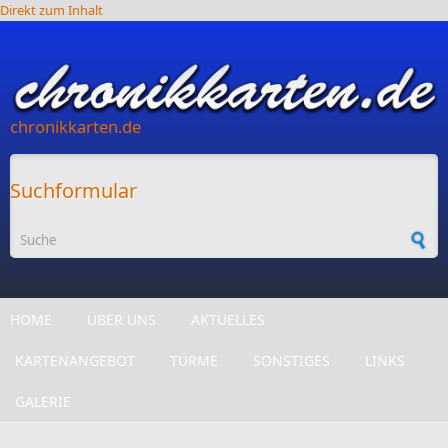
Direkt zum Inhalt
chronikkarten.de
Suchformular
HOME
ÜBER UNS
AKTUELLES
KARTENANGEBOT
TÜRME
SONSTIGES
LINKS
GALERIE