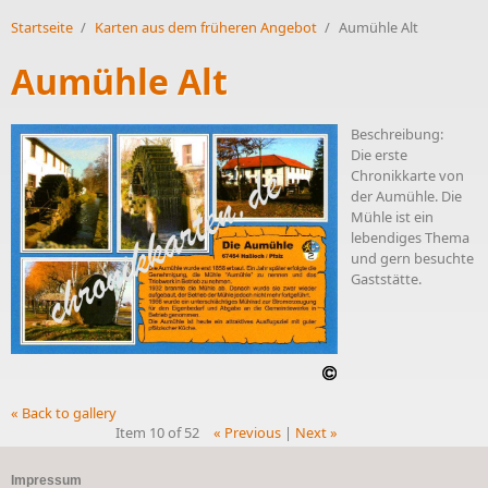
Startseite
/
Karten aus dem früheren Angebot
/
Aumühle Alt
Aumühle Alt
Beschreibung:
Die erste
Chronikkarte von
der Aumühle. Die
Mühle ist ein
lebendiges Thema
und gern besuchte
Gaststätte.
« Back to gallery
Item 10 of 52
« Previous
|
Next »
Impressum