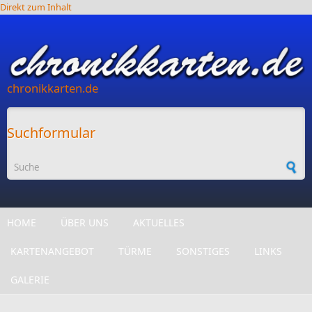
Direkt zum Inhalt
chronikkarten.de
Suchformular
HOME
ÜBER UNS
AKTUELLES
KARTENANGEBOT
TÜRME
SONSTIGES
LINKS
GALERIE