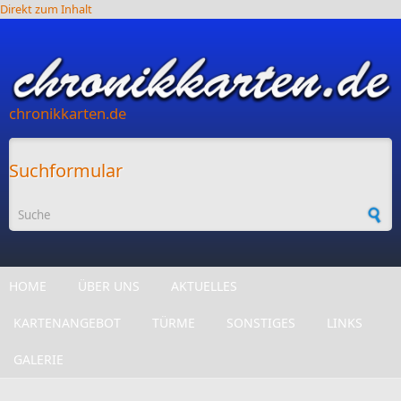
Direkt zum Inhalt
chronikkarten.de
Suchformular
HOME
ÜBER UNS
AKTUELLES
KARTENANGEBOT
TÜRME
SONSTIGES
LINKS
GALERIE