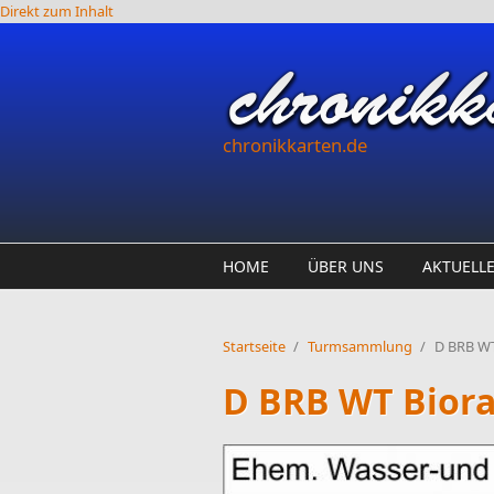
Direkt zum Inhalt
chronikkarten.de
HOME
ÜBER UNS
AKTUELL
Startseite
/
Turmsammlung
/
D BRB W
D BRB WT Bior