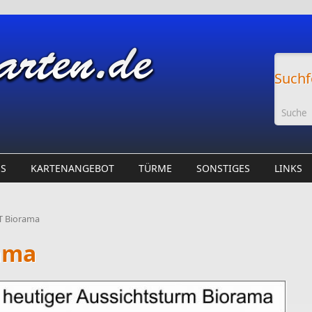
Suchf
ES
KARTENANGEBOT
TÜRME
SONSTIGES
LINKS
T Biorama
ama