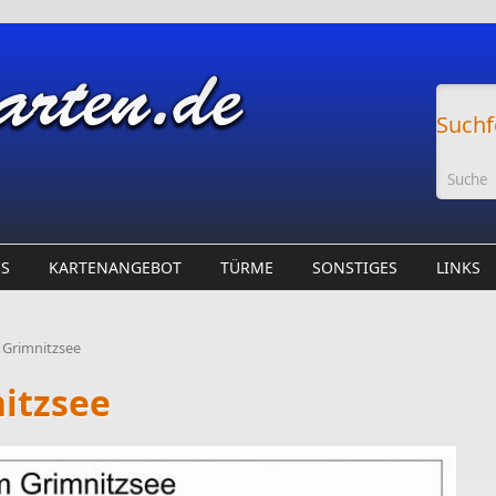
Suchf
ES
KARTENANGEBOT
TÜRME
SONSTIGES
LINKS
 Grimnitzsee
itzsee