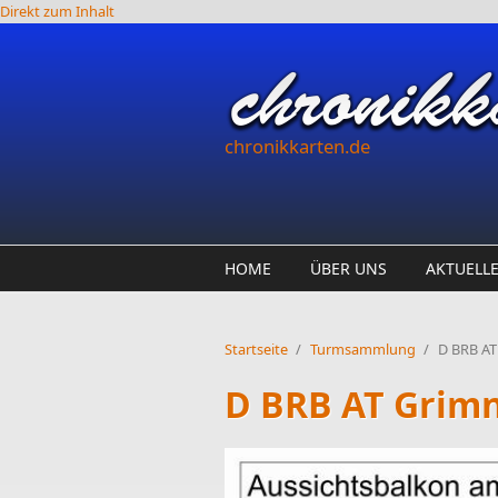
Direkt zum Inhalt
chronikkarten.de
HOME
ÜBER UNS
AKTUELL
Startseite
/
Turmsammlung
/
D BRB AT
D BRB AT Grimn