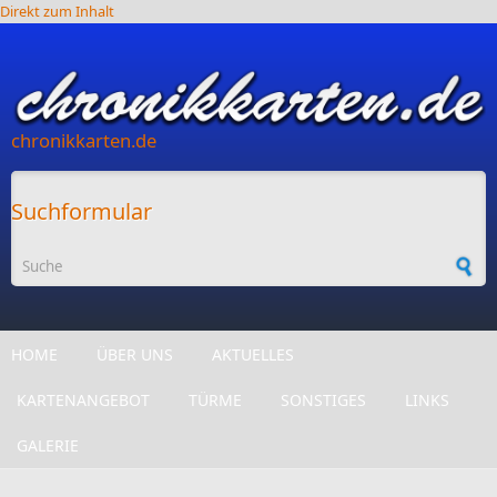
Direkt zum Inhalt
chronikkarten.de
Suchformular
HOME
ÜBER UNS
AKTUELLES
KARTENANGEBOT
TÜRME
SONSTIGES
LINKS
GALERIE