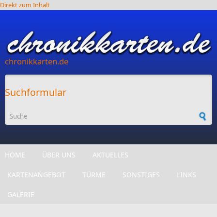
Direkt zum Inhalt
chronikkarten.de
Suchformular
HOME
ÜBER UNS
AKTUELLES
KARTENANGEBOT
TÜRME
SONSTIGES
LINKS
GALERIE