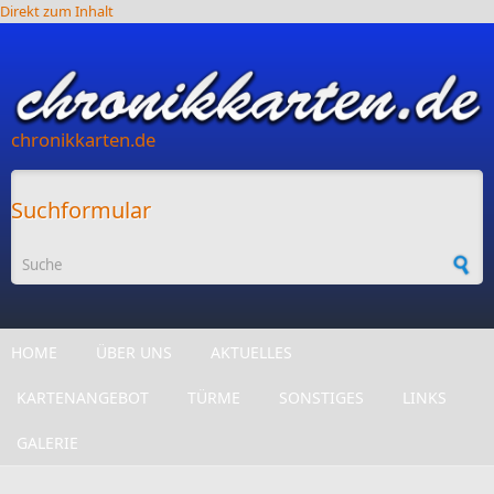
Direkt zum Inhalt
chronikkarten.de
Suchformular
HOME
ÜBER UNS
AKTUELLES
KARTENANGEBOT
TÜRME
SONSTIGES
LINKS
GALERIE