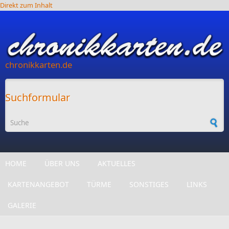
Direkt zum Inhalt
chronikkarten.de
Suchformular
HOME
ÜBER UNS
AKTUELLES
KARTENANGEBOT
TÜRME
SONSTIGES
LINKS
GALERIE