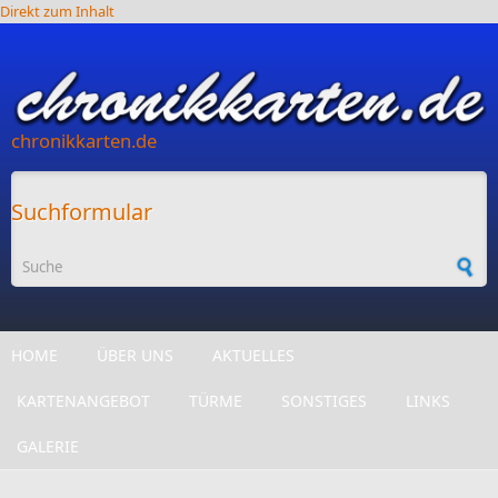
Direkt zum Inhalt
chronikkarten.de
Suchformular
HOME
ÜBER UNS
AKTUELLES
KARTENANGEBOT
TÜRME
SONSTIGES
LINKS
GALERIE