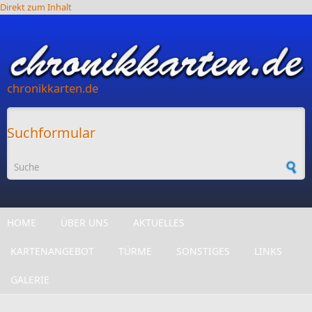
Direkt zum Inhalt
chronikkarten.de
Suchformular
HOME
ÜBER UNS
AKTUELLES
KARTENANGEBOT
TÜRME
SONSTIGES
LINKS
GALERIE