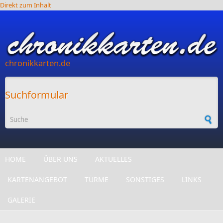
Direkt zum Inhalt
chronikkarten.de
Suchformular
HOME
ÜBER UNS
AKTUELLES
KARTENANGEBOT
TÜRME
SONSTIGES
LINKS
GALERIE