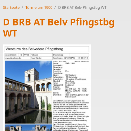
Startseite
/
Türme um 1900
/
D BRB AT Belv Pfingstbg WT
D BRB AT Belv Pfingstbg
WT