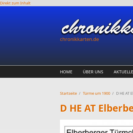
Direkt zum Inhalt
chronikkarten.de
HOME
ÜBER UNS
AKTUELL
Startseite
/
Türme um 1900
/
D HE AT E
D HE AT Elberb