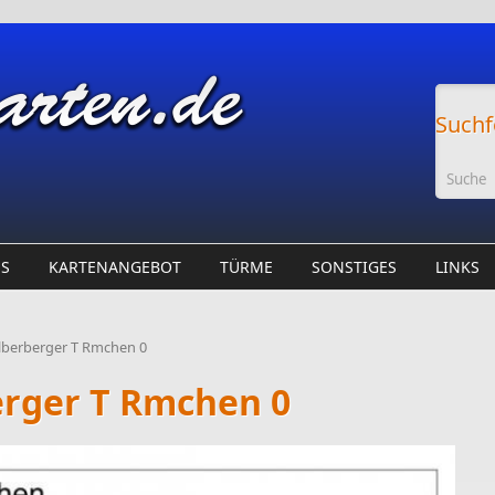
Suchf
ES
KARTENANGEBOT
TÜRME
SONSTIGES
LINKS
lberberger T Rmchen 0
erger T Rmchen 0