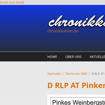
Direkt zum Inhalt
chronikkarten.de
HOME
ÜBER UNS
AKTUELL
Startseite
/
Türme um 1900
/
D RLP AT
D RLP AT Pinke