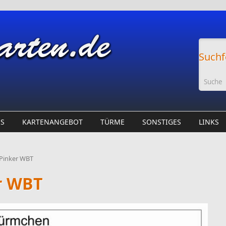
Suchf
ES
KARTENANGEBOT
TÜRME
SONSTIGES
LINKS
 Pinker WBT
r WBT