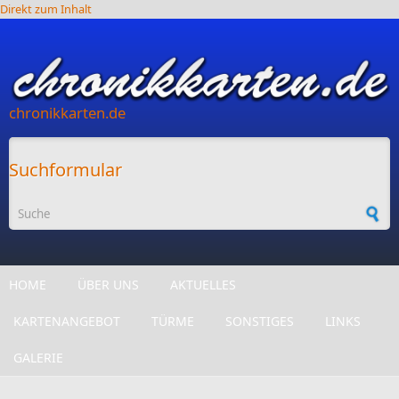
Direkt zum Inhalt
chronikkarten.de
Suchformular
HOME
ÜBER UNS
AKTUELLES
KARTENANGEBOT
TÜRME
SONSTIGES
LINKS
GALERIE