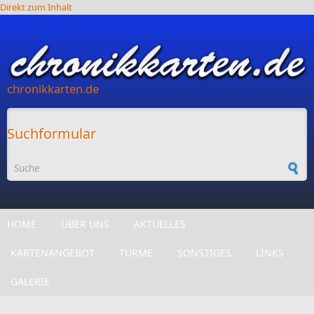
Direkt zum Inhalt
chronikkarten.de
Suchformular
HOME
ÜBER UNS
AKTUELLES
KARTENANGEBOT
TÜRME
SONSTIGES
LINKS
GALERIE