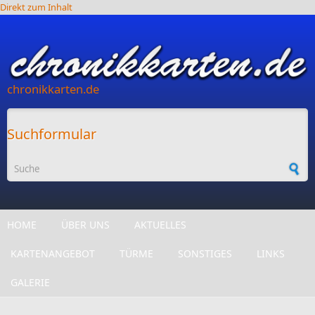
Direkt zum Inhalt
chronikkarten.de
Suchformular
HOME
ÜBER UNS
AKTUELLES
KARTENANGEBOT
TÜRME
SONSTIGES
LINKS
GALERIE