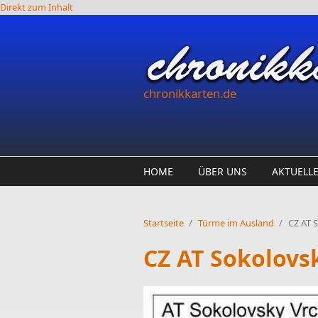
Direkt zum Inhalt
chronikkarten.de
HOME
ÜBER UNS
AKTUELL
Startseite
/
Türme im Ausland
/
CZ AT 
CZ AT Sokolovs