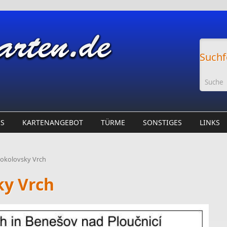
Suchf
ES
KARTENANGEBOT
TÜRME
SONSTIGES
LINKS
Sokolovsky Vrch
ky Vrch