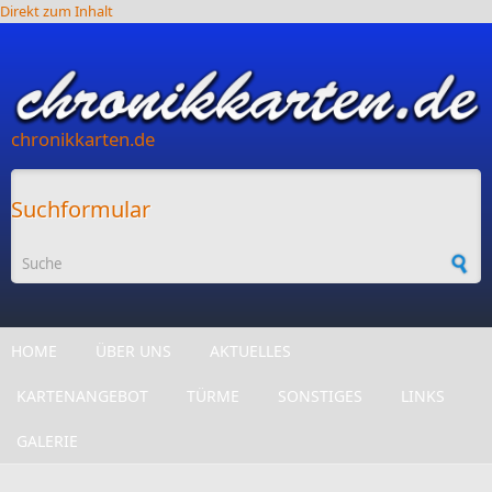
Direkt zum Inhalt
chronikkarten.de
Suchformular
HOME
ÜBER UNS
AKTUELLES
KARTENANGEBOT
TÜRME
SONSTIGES
LINKS
GALERIE