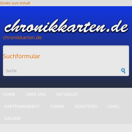
Direkt zum Inhalt
chronikkarten.de
Suchformular
HOME
ÜBER UNS
AKTUELLES
KARTENANGEBOT
TÜRME
SONSTIGES
LINKS
GALERIE