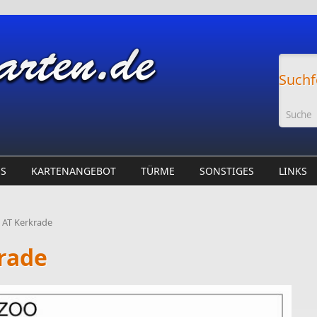
Suchf
ES
KARTENANGEBOT
TÜRME
SONSTIGES
LINKS
 AT Kerkrade
rade