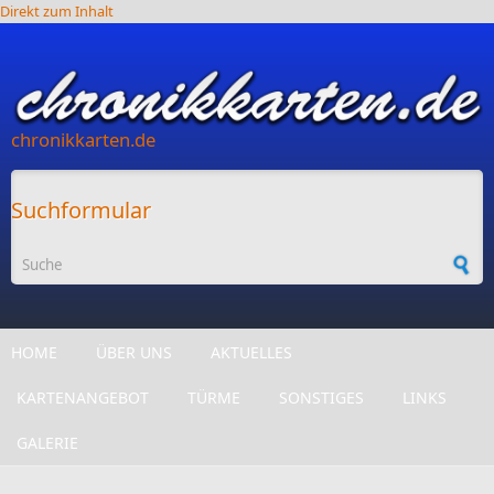
Direkt zum Inhalt
chronikkarten.de
Suchformular
HOME
ÜBER UNS
AKTUELLES
KARTENANGEBOT
TÜRME
SONSTIGES
LINKS
GALERIE