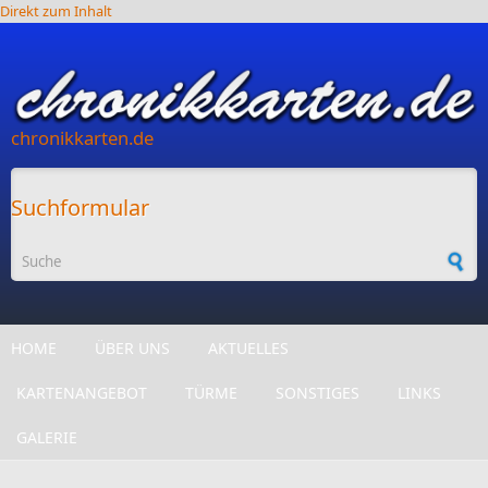
Direkt zum Inhalt
chronikkarten.de
Suchformular
HOME
ÜBER UNS
AKTUELLES
KARTENANGEBOT
TÜRME
SONSTIGES
LINKS
GALERIE