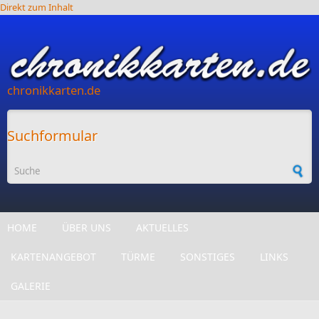
Direkt zum Inhalt
chronikkarten.de
Suchformular
HOME
ÜBER UNS
AKTUELLES
KARTENANGEBOT
TÜRME
SONSTIGES
LINKS
GALERIE