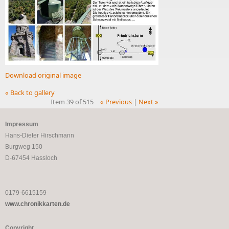
Download original image
« Back to gallery
Item 39 of 515
« Previous
|
Next »
Impressum
Hans-Dieter Hirschmann
Burgweg 150
D-67454 Hassloch
0179-6615159
www.chronikkarten.de
Copyright