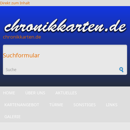
Direkt zum Inhalt
chronikkarten.de
Suchformular
HOME
ÜBER UNS
AKTUELLES
KARTENANGEBOT
TÜRME
SONSTIGES
LINKS
GALERIE