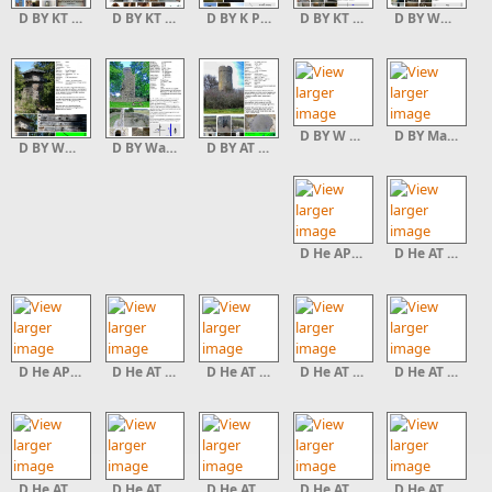
D BY KT Alter Peter 0
D BY KT Daniel
D BY K Ppl
D BY KT Dinkelsb Hl
D BY Wp 14 63 Erkertshofen
D BY W Suhlesturm
D BY Mangturm Lindau
D BY Wp 14 78 Kipfenberg 1
D BY Warte Galgenturm 2
D BY AT Schlegelwarte
D He AP Br Frauenberg
D He AT Eichenzeller Warte
D He AP Br Steckelberg
D He AT Limesturm Limeshain 0
D He AT Gr Ninger Warte
D He AT Mainturm Mit Forum
D He AT Stadtturm Weilburg
D He AT Warte Gelnhausen
D He AT Johannisbergturm
D He AT Hexenturm Frankenberg
D He AT Br Hlsbacher Warte
D He AT Dalwigker Warte