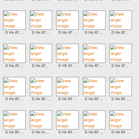
D He AT Dirloser Warte
D He AT Braunauer Warte
D He AT R Merturm Gauskopf 1
D He AT Weilm Nster
D He AT Rollborner Warte
D He AT Diebesturm Witzenhausen
D He AT Eulenturm Witzenhausen
D HE AT Warte Petersberg 1
D He AT Hungerturm Ellar
D He AT Warte Gr Nberg
D He BF Kellerburg 0
D He BF L Wenstein 0
D He BF Burg Gleiberg
D He BF Schl Alsbach
D He BF Berlepsch 0
D He BF Veste Otzberg
D He Schaafheimer Warte 0
D He BF Hirschhorn 2
D He BF Burg Eppstein 0
D He BF Br Ellar