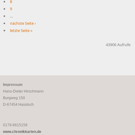
8
9
…
nächste Seite ›
letzte Seite »
43906 Aufrufe
Impressum
Hans-Dieter Hirschmann
Burgweg 150
D-67454 Hassloch
0179-6615159
www.chronikkarten.de