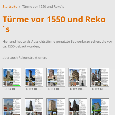
Startseite
/
Türme vor 1550 und Reko´s
Türme vor 1550 und Reko
´s
Hier sind heute als Aussichtstürme genutzte Bauwerke zu sehen, die vor
ca. 1550 gebaut wurden,
aber auch Rekonstruktionen.
D BY BF Br Treffelstein
D BY BF Ostheim
D BY BF Schloss Saaleck
D BY RHT Rothenburg Od T 0
D BY KT Martinsturm 0