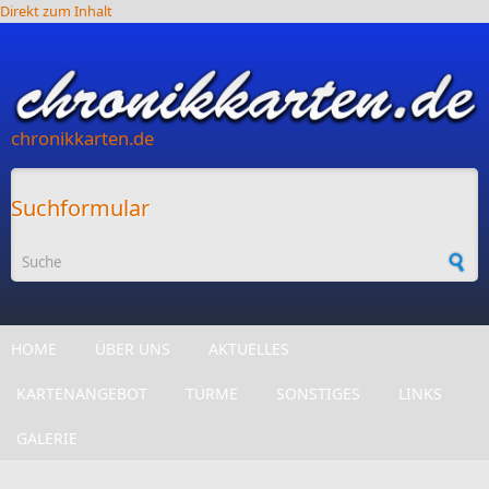
Direkt zum Inhalt
chronikkarten.de
Suchformular
HOME
ÜBER UNS
AKTUELLES
KARTENANGEBOT
TÜRME
SONSTIGES
LINKS
GALERIE