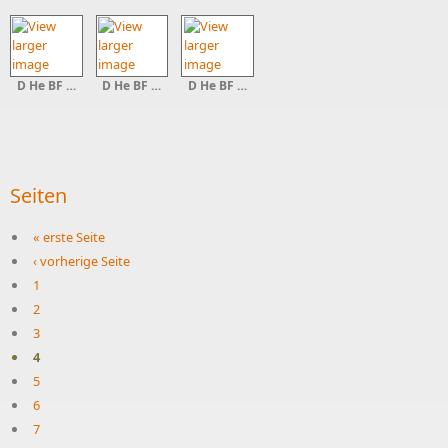
D He BF Br Schwarzenfels
D He BF Hinterburg
D He BF Burg Hauneck
Seiten
« erste Seite
‹ vorherige Seite
1
2
3
4
5
6
7