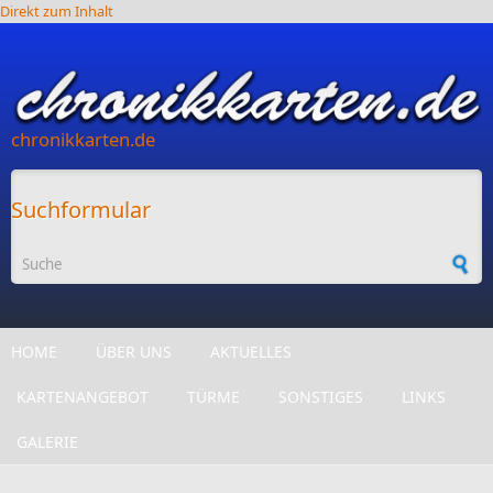
Direkt zum Inhalt
chronikkarten.de
Suchformular
HOME
ÜBER UNS
AKTUELLES
KARTENANGEBOT
TÜRME
SONSTIGES
LINKS
GALERIE